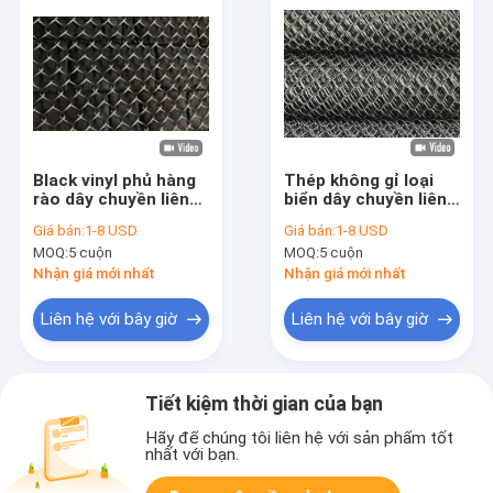
Black vinyl phủ hàng
Thép không gỉ loại
rào dây chuyền liên
biển dây chuyền liên
kết với sự ăn mòn
kết dây lưới với kháng
Giá bán:
1-8 USD
Giá bán:
1-8 USD
vượt trội và chống gỉ
kiềm và axit
MOQ:
5 cuộn
MOQ:
5 cuộn
Nhận giá mới nhất
Nhận giá mới nhất
Liên hệ với bây giờ
Liên hệ với bây giờ
Tiết kiệm thời gian của bạn
Hãy để chúng tôi liên hệ với sản phẩm tốt
nhất với bạn.