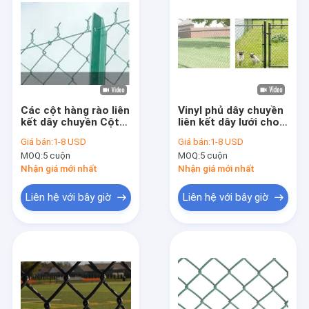
Các cột hàng rào liên
Vinyl phủ dây chuyền
kết dây chuyền Cột
liên kết dây lưới cho
đường cột cột cột
hàng rào được sử
Giá bán:
1-8 USD
Giá bán:
1-8 USD
cuối cột - Cột cuối
dụng trong khu vực
MOQ:
5 cuộn
MOQ:
5 cuộn
cột góc và cột cổng
công nghiệp thương
mại dân cư
Nhận giá mới nhất
Nhận giá mới nhất
Liên hệ với bây giờ
Liên hệ với bây giờ
Trang chủ
Các sản phẩm
Về chúng tôi