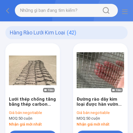
Hàng Rào Lưới Kim Loại
(42)
Lưới thép chống tăng
Đường rào dây kim
bằng thép carbon
loại được hàn vườn
cao bảo vệ chống lại
thú Độ bền và tính
Giá bán:
negotiable
Giá bán:
negotiable
mọi loại vũ khí chống
toàn vẹn cao
MOQ:
50 cuộn
MOQ:
50 cuộn
tăng
Nhận giá mới nhất
Nhận giá mới nhất