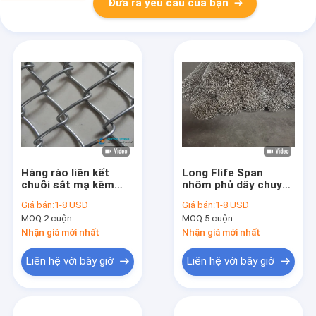
Đưa ra yêu cầu của bạn
Hàng rào liên kết
Long Flife Span
chuỗi sắt mạ kẽm
nhôm phủ dây chuyền
thân thiện với môi
liên kết hàng rào hiệu
Giá bán:
1-8 USD
Giá bán:
1-8 USD
trường Chiều dài
suất chống ăn mòn
MOQ:
2 cuộn
MOQ:
5 cuộn
5,0m-50,0m
và chống gỉ tốt
Nhận giá mới nhất
Nhận giá mới nhất
Liên hệ với bây giờ
Liên hệ với bây giờ