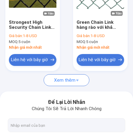
Tham quan nhà máy
Kiểm soát chất lượng
Strongest High
Green Chain Link
Security Chain Link
hàng rào với khả
Liên hệ chúng tôi
Wire Mesh For Fence
năng chống ăn mòn
Giá bán:
1-8 USD
Giá bán:
1-8 USD
đáp ứng hoặc vượt
và rỉ sét vượt trội
MOQ:
5 cuộn
MOQ:
5 cuộn
quá tiêu chuẩn ASTM
Yêu cầu báo giá
Nhận giá mới nhất
Nhận giá mới nhất
Liên hệ với bây giờ
Liên hệ với bây giờ
Lưới thép hàn SS
Xem thêm
lưới thép dệt ss
Lưới thép không gỉ Hà Lan
Để Lại Lời Nhắn
Chúng Tôi Sẽ Trả Lời Nhanh Chóng
Lưới thép không gỉ uốn
Lưới thép không gỉ dệt kim