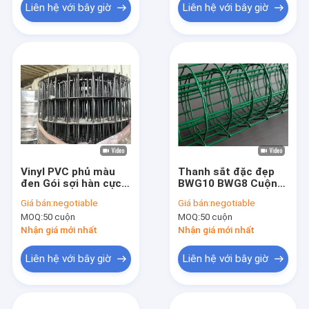
Liên hệ với bây giờ
Liên hệ với bây giờ
Vinyl PVC phủ màu
Thanh sắt đặc đẹp
đen Gói sợi hàn cực
BWG10 BWG8 Cuộn
kỳ mạnh mẽ và bền
lưới Hà Lan dài 30m
Giá bán:
negotiable
Giá bán:
negotiable
MOQ:
50 cuộn
MOQ:
50 cuộn
Nhận giá mới nhất
Nhận giá mới nhất
Liên hệ với bây giờ
Liên hệ với bây giờ