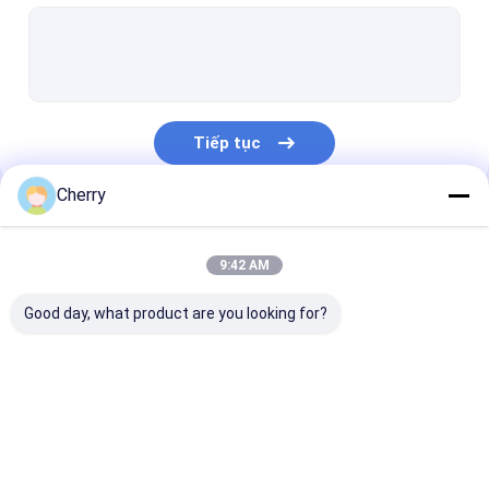
lưới chắn an ninh bằng thép không gỉ
Cuộn dây thép không gỉ
Lưới dệt kim loại
Tiếp tục
lưới kim loại mở rộng
Cherry
Lưới kim loại đục lỗ
Danh Mục Của Chúng Tôi
Bộ lọc lưới dây
9:42 AM
Dây băng tải
Good day, what product are you looking for?
Lưới kim loại trang trí
Lưới thiêu kết
Lưới thép hàn SS
lưới thép dệt ss
Lưới thép khôn
Hàng rào lưới kim loại
Hà Lan