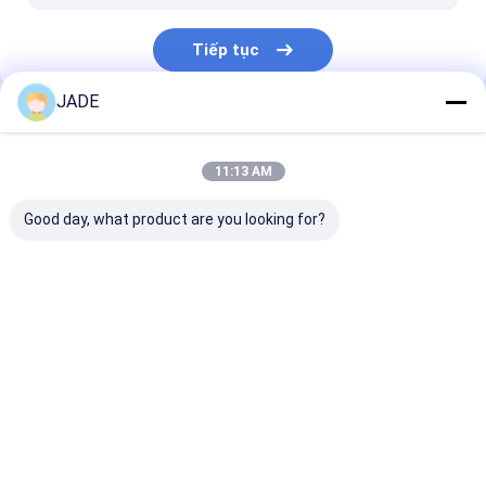
Tiếp tục
JADE
Danh Mục Của Chúng Tôi
11:13 AM
Good day, what product are you looking for?
Lưới thép hàn SS
lưới thép dệt ss
Lưới thép khôn
Hà Lan
Nhà
Về chúng
Liên hệ với chúng
Desktop
tôi
tôi
Site
Sơ đồ trang web
Privacy Policy