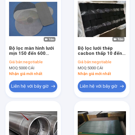
Bộ lọc màn hình lưới
Bộ lọc lưới thép
mịn 150 đến 600
cacbon thấp 10 đến
Micron dệt tròn
60 lưới
Giá bán:
negotiable
Giá bán:
negotiable
MOQ:
5000 CÁI
MOQ:
5000 CÁI
Nhận giá mới nhất
Nhận giá mới nhất
Liên hệ với bây giờ
Liên hệ với bây giờ
Trang chủ
Các sản phẩm
Về chúng tôi