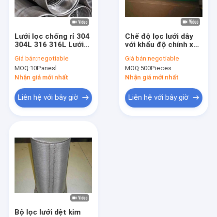
Tham quan nhà máy
Kiểm soát chất lượng
Lưới lọc chống rỉ 304
Chế độ lọc lưới dây
304L 316 316L Lưới
với khẩu độ chính xác
Liên hệ chúng tôi
lọc thép không gỉ
chống ăn mòn cho
Giá bán:
negotiable
Giá bán:
negotiable
lọc khí dầu hạng nặng
MOQ:
10Panesl
MOQ:
500Pieces
Yêu cầu báo giá
Nhận giá mới nhất
Nhận giá mới nhất
Liên hệ với bây giờ
Liên hệ với bây giờ
Lưới thép hàn SS
lưới thép dệt ss
Lưới thép không gỉ Hà Lan
Lưới thép không gỉ uốn
Lưới thép không gỉ dệt kim
Bộ lọc lưới dệt kim