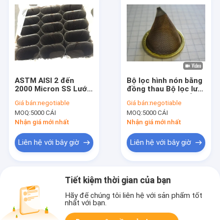
ASTM AISI 2 đến
Bộ lọc hình nón bằng
2000 Micron SS Lưới
đồng thau Bộ lọc lưới
lọc Giỏ SS302
SS304 với đáy phẳng
Giá bán:
negotiable
Giá bán:
negotiable
sắc nét
MOQ:
5000 CÁI
MOQ:
5000 CÁI
Nhận giá mới nhất
Nhận giá mới nhất
Liên hệ với bây giờ
Liên hệ với bây giờ
Tiết kiệm thời gian của bạn
Hãy để chúng tôi liên hệ với sản phẩm tốt
nhất với bạn.