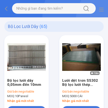
Bộ Lọc Lưới Dây
(65)
Bộ lọc lưới dây
Lưới dệt trơn SS302
0,05mm đến 10mm
Bộ lọc lưới thép
SS304 Chống mài
Giá bán:
negotiable
Giá bán:
negotiable
mòn mỏ dầu
MOQ:
10Panesl
MOQ:
5000 CÁI
Nhận giá mới nhất
Nhận giá mới nhất