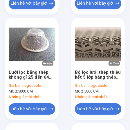
Liên hệ với bây giờ
Liên hệ với bây giờ
Lưới lọc bằng thép
Bộ lọc lưới thép thiêu
không gỉ 25 đến 64
kết 5 lớp bằng thép
Micron với bát SS316
không gỉ, Đĩa lọc lưới
Giá bán:
negotiable
Giá bán:
negotiable
dây 2 đến 60 Micron
MOQ:
5000 CÁI
MOQ:
5000 CÁI
Nhận giá mới nhất
Nhận giá mới nhất
Liên hệ với bây giờ
Liên hệ với bây giờ