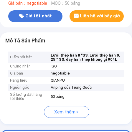
Giá bán：negotiable
MOQ：50 bảng
Giá tốt nhất
Liên hệ với bây giờ
Mô Tả Sản Phẩm
,
,
Lưới thép hàn 8 "SS
Lưới thép hàn 0
Điểm nổi bật
,
25 '' SS
dây hàn thép không gỉ 904L
Chứng nhận
ISO
Giá bán
negotiable
Hàng hiệu
QIANPU
Nguồn gốc
Anping của Trung Quốc
Số lượng đặt hàng
50 bảng
tối thiểu
Xem thêm