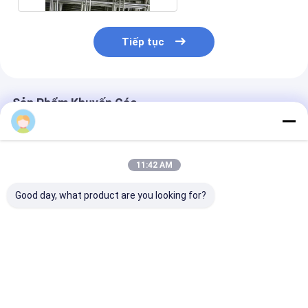
Tiếp tục
Sản Phẩm Khuyến Cáo
11:42 AM
Good day, what product are you looking for?
Lưới hàn bề mặt
Lưới dây hàn, chống
Mạng lưới dây
được đánh bóng tiêu
ăn mòn, phù hợp với
SS cường độ 
chuẩn AISI
nhiều ứng dụng khác
được thiết kế 
nhau
hàng rào nông
nghiệp và bảo 
Giá tốt nhất
Giá tốt nhất
Giá tốt n
toàn công nghi
cài đặt dễ dàn