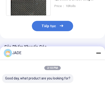
không gỉ Ss304 cho công
Price： 10Rolls
nghiệp
Tiếp tục
Sản Phẩm Khuyến Cáo
JADE
2:10 PM
Good day, what product are you looking for?
Lưới thép không gỉ
Thép không gỉ Woven
Thép không gỉ
dệt kim với 14 mắt
Wire Mesh với 16
Wire Mesh với
lưới
mesh
15Mesh