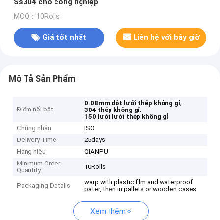
Ss304 cho công nghiệp
MOQ：10Rolls
Giá tốt nhất
Liên hệ với bây giờ
Mô Tả Sản Phẩm
,
0.08mm dệt lưới thép không gỉ
Điểm nổi bật
,
304 thép không gỉ
150 lưới lưới thép không gỉ
Chứng nhận
ISO
Delivery Time
25days
Hàng hiệu
QIANPU
Minimum Order
10Rolls
Quantity
warp with plastic film and waterproof
Packaging Details
pater, then in pallets or wooden cases
Xem thêm