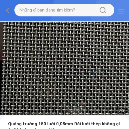
2
/
3
Quảng trường 150 lưới 0,08mm Dải lưới thép không gỉ