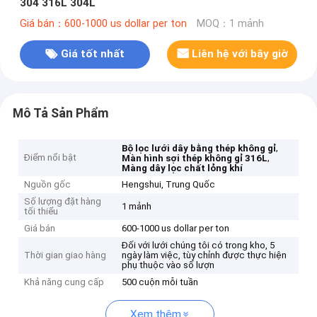
304 316L 304L
Giá bán：600-1000 us dollar per ton
MOQ：1 mảnh
Giá tốt nhất
Liên hệ với bây giờ
Mô Tả Sản Phẩm
,
Bộ lọc lưới dây bằng thép không gỉ
Điểm nổi bật
,
Màn hình sợi thép không gỉ 316L
Màng dây lọc chất lỏng khí
Nguồn gốc
Hengshui, Trung Quốc
Số lượng đặt hàng
1 mảnh
tối thiểu
Giá bán
600-1000 us dollar per ton
Đối với lưới chúng tôi có trong kho, 5
Thời gian giao hàng
ngày làm việc, tùy chỉnh được thực hiện
phụ thuộc vào số lượn
Khả năng cung cấp
500 cuộn mỗi tuần
Xem thêm