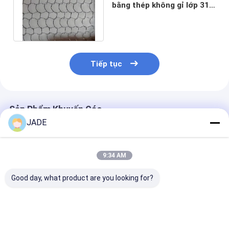
bằng thép không gỉ lớp 316
304 316L 304L
Tiếp tục
Sản Phẩm Khuyến Cáo
JADE
9:34 AM
Good day, what product are you looking for?
Mạng lưới sợi dệt
Lưới thép không gỉ
Lưới lọc đan 
thép không gỉ linh
đan với chức năng
nén dệt kim lo
hoạt cho phân tách
đa dạng bao gồm
phẳng / lượn s