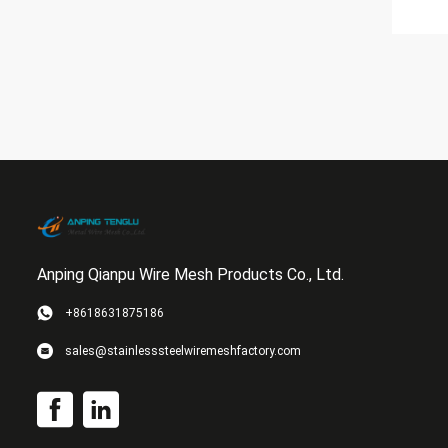
Anping Qianpu Wire Mesh Products Co., Ltd.
+8618631875186
sales@stainlesssteelwiremeshfactory.com