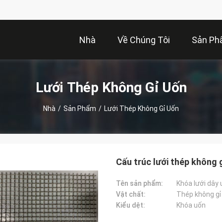
Nhà
Về Chúng Tôi
Sản P
Lưới Thép Không Gỉ Uốn
Nhà
/
Sản Phẩm
/
Lưới Thép Không Gỉ Uốn
Cấu trúc lưới thép không 
Tên sản phẩm:
Khóa lưới dây
Vật chất:
Thép không gỉ
Kiểu dệt:
Khóa uốn