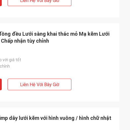
Liên Hệ Với Bây Giờ
đồng đều Lưới sàng khai thác mỏ Mạ kẽm Lưới
 Chấp nhận tùy chỉnh
 với giá tốt
chỉnh
Liên Hệ Với Bây Giờ
imp dây lưới kẽm với hình vuông / hình chữ nhật