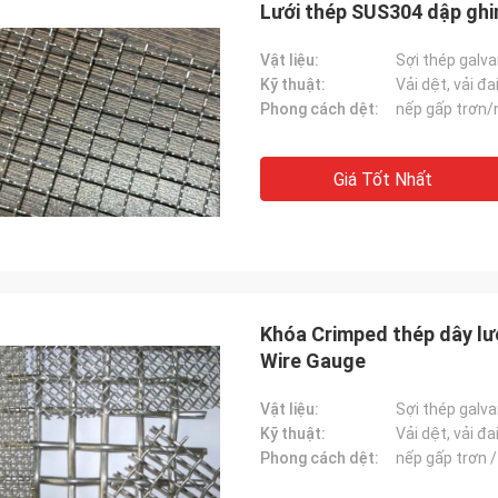
Lưới thép SUS304 dập ghi
Vật liệu:
Sợi thép galva
Kỹ thuật:
Vải dệt, vải đa
Phong cách dệt:
nếp gấp trơn/
Giá Tốt Nhất
Tham gia
 bạn, cảm ơn bạn một lần nữa vì
Khóa Crimped thép dây lư
ụ khách hàng tuyệt vời của bạn.
Wire Gauge
Vật liệu:
Sợi thép galva
Kỹ thuật:
Vải dệt, vải đa
Phong cách dệt:
nếp gấp trơn 