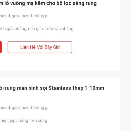
m lỗ vuông mạ kẽm cho bộ lọc sàng rung
nized, galvanized không gỉ
i
nếp gấp phẳng, nếp gấp trơn/nắp phẳng
Liên Hệ Với Bây Giờ
ới rung màn hình sợi Stainless thép 1-10mm
nized, galvanized không gỉ
i
/ nếp gấp phẳng trên cùng