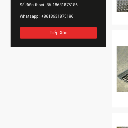
Số điện thoại :
86-18631875186
Whatsapp :
+8618631875186
Tiếp Xúc