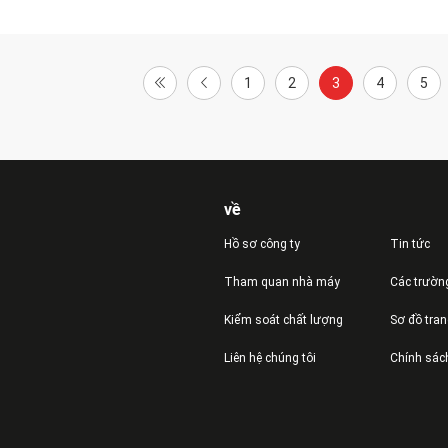
1
2
3
4
5
về
Hồ sơ công ty
Tin tức
Tham quan nhà máy
Các trườn
Kiểm soát chất lượng
Sơ đồ tra
Liên hệ chúng tôi
Chính sác