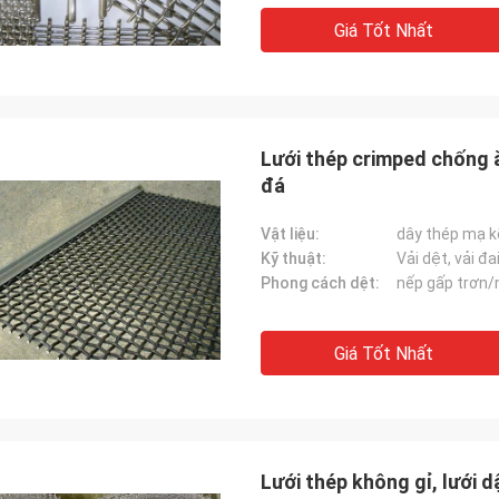
Giá Tốt Nhất
Lưới thép crimped chống 
đá
Vật liệu:
dây thép mạ 
Kỹ thuật:
Vải dệt, vải đa
Phong cách dệt:
nếp gấp trơn/
Giá Tốt Nhất
Lưới thép không gỉ, lưới 