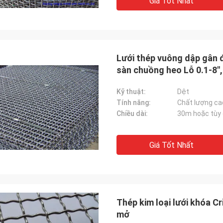
Giá Tốt Nhất
Lưới thép vuông dập gân 
sàn chuồng heo Lỗ 0.1-8",
Kỹ thuật:
Dệt
Tính năng:
Chất lượng cao
Chiều dài:
30m hoặc tùy 
Giá Tốt Nhất
Thép kim loại lưới khóa Cr
mở