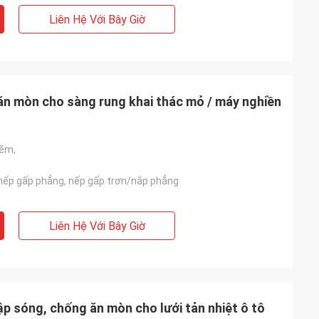
Liên Hệ Với Bây Giờ
ăn mòn cho sàng rung khai thác mỏ / máy nghiền
kẽm,
i
nếp gấp phẳng, nếp gấp trơn/nắp phẳng
Liên Hệ Với Bây Giờ
dập sóng, chống ăn mòn cho lưới tản nhiệt ô tô