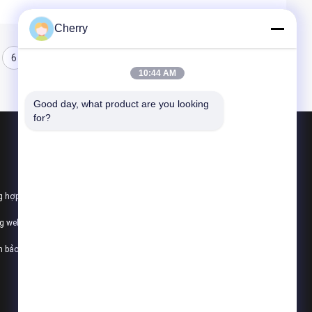
Cherry
6
7
8
10:44 AM
Good day, what product are you looking 
for?
Sản phẩm
Lưới thép hàn SS
g hợp
lưới thép dệt ss
ng web
Lưới thép không gỉ Hà Lan
h bảo mật
Tất cả danh mục