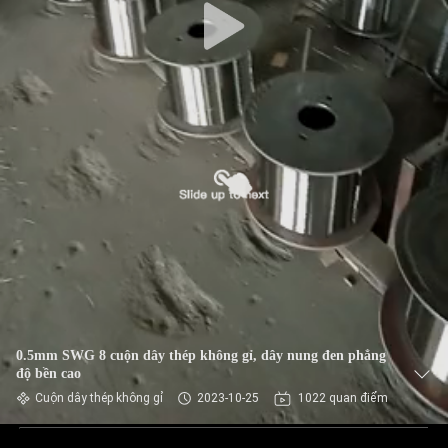
0.5mm SWG 8 cuộn dây thép không gỉ, dây nung đen phẳng
độ bền cao
Cuộn dây thép không gỉ
2023-10-25
1022 quan điểm